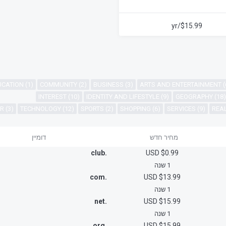
$15.99/yr
CATION (1)
COMMUNITY (2)
BUSINESS (3)
ARTS AND ENTERTAINMENT (
INTEREST (10)
IDENTITY AND LIFESTYLE (9)
GEOGRAPHY (18)
R (3)
TECHNOLOGY (12)
SPORTS (2)
SHOPPING (6)
SERVICES (9)
REAL
מחיר חדש
דומיין
.club
$0.99 USD
1 שנה
.com
$13.99 USD
1 שנה
.net
$15.99 USD
1 שנה
.org
$15.99 USD