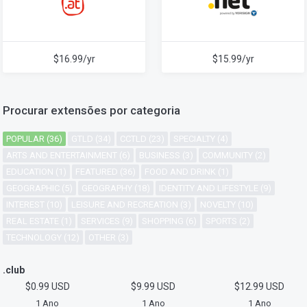
$16.99/yr
$15.99/yr
Procurar extensões por categoria
POPULAR (36)
GTLD (34)
CCTLD (23)
SPECIALTY (4)
ARTS AND ENTERTAINMENT (6)
BUSINESS (3)
COMMUNITY (2)
EDUCATION (1)
FEATURED (36)
FOOD AND DRINK (1)
GEOGRAPHIC (5)
GEOGRAPHY (18)
IDENTITY AND LIFESTYLE (9)
INTEREST (10)
LEISURE AND RECREATION (3)
NOVELTY (10)
REAL ESTATE (1)
SERVICES (9)
SHOPPING (6)
SPORTS (2)
TECHNOLOGY (12)
OTHER (3)
.club
$0.99 USD
$9.99 USD
$12.99 USD
1 Ano
1 Ano
1 Ano