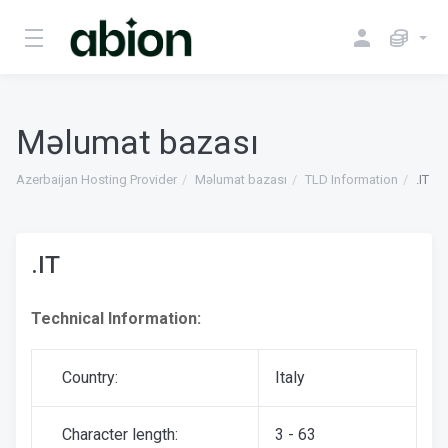
Məlumat bazası
Azerbaijan Hosting Provider
Məlumat bazası
TLD Information
.IT
.IT
Technical Information:
Country:
Italy
Character length:
3 - 63