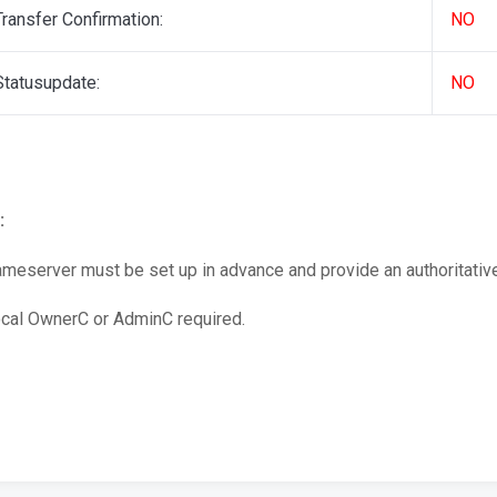
Transfer Confirmation:
NO
Statusupdate:
NO
:
meserver must be set up in advance and provide an authoritativ
cal OwnerC or AdminC required.