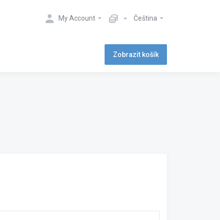
My Account
Čeština
Zobrazit košík