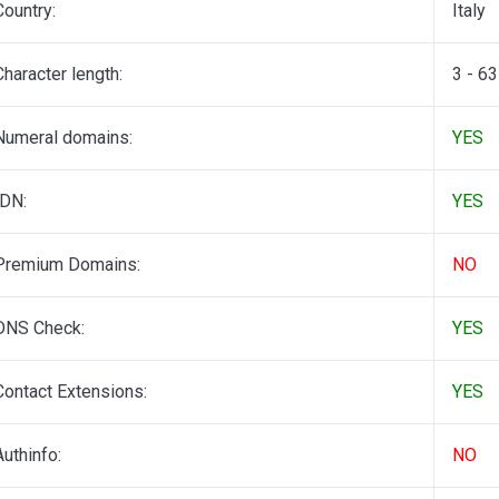
Country:
Italy
Character length:
3 - 63
Numeral domains:
YES
IDN:
YES
Premium Domains:
NO
DNS Check:
YES
Contact Extensions:
YES
Authinfo:
NO