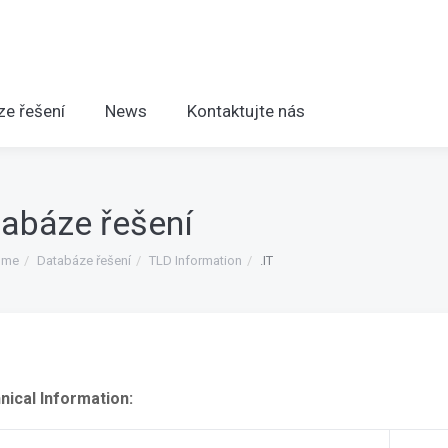
ze řešení
News
Kontaktujte nás
abáze řešení
ome
Databáze řešení
TLD Information
.IT
nical Information: