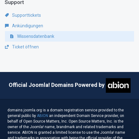
Support
Supporttickets
Ankündigungen
Wissensdatenbank
Ticket öffnen
Official Joomla! Domains Powered by
domains.joomla.org is a domain registration service provided to the
general public by
ABION
an independent Domain Service provider, on
behalf of Open Source Matters, Inc. Open Source Matters, Inc. is the
owner of the Joomla! name, brandmark and related trademarks and
service. ABION is granted a limited license to use the Joomla! name
and trademarks in association with being the official provider of the