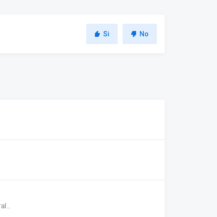
Si
No
l...