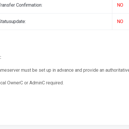
Transfer Confirmation:
NO
Statusupdate:
NO
:
meserver must be set up in advance and provide an authoritativ
cal OwnerC or AdminC required.