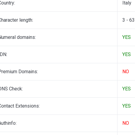
Country:
Italy
Character length:
3 - 63
Numeral domains:
YES
IDN:
YES
Premium Domains:
NO
DNS Check:
YES
Contact Extensions:
YES
Authinfo:
NO