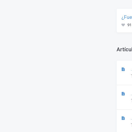
¿Fue
91
Artícu