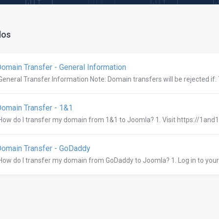
los
omain Transfer - General Information
General Transfer Information Note: Domain transfers will be rejected if:
omain Transfer - 1&1
How do I transfer my domain from 1&1 to Joomla? 1. Visit https://1and1.
omain Transfer - GoDaddy
How do I transfer my domain from GoDaddy to Joomla? 1. Log in to you