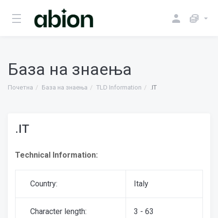
База на знаења
Почетна
База на знаења
TLD Information
.IT
.IT
Technical Information:
Country:
Italy
Character length:
3 - 63