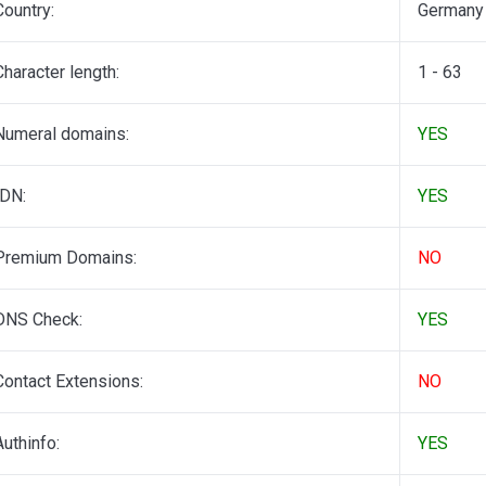
Country:
Germany
Character length:
1 - 63
Numeral domains:
YES
IDN:
YES
Premium Domains:
NO
DNS Check:
YES
Contact Extensions:
NO
Authinfo:
YES