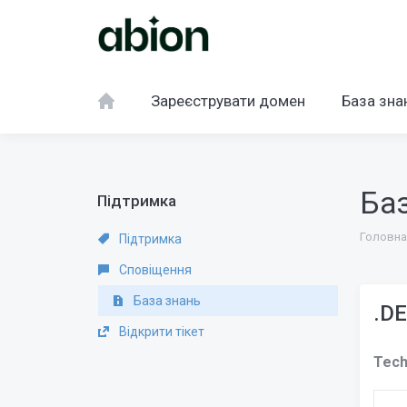
Зареєструвати домен
База зна
Ба
Підтримка
Головна
Підтримка
Сповіщення
База знань
.DE
Відкрити тікет
Tech