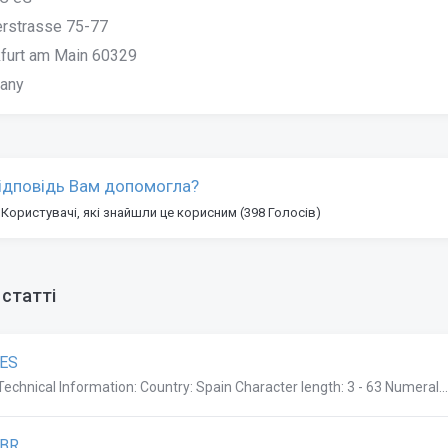
erstrasse 75-77
kfurt am Main 60329
any
ідповідь Вам допомогла?
 Користувачі, які знайшли це корисним (398 Голосів)
 статті
.ES
Technical Information: Country: Spain Character length: 3 - 63 Numeral...
.BR