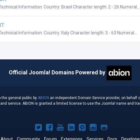
Technical Information: Country: Brasil Character length: 2 - 26 Numeral...
IT
Technical Information: Country: Italy Character length: 3 - 63 Numeral...
Official Joomla! Domains Powered by
 the general public by
ABION
an independent Domain Service provider, on behalf o
d service. ABION is granted a limited license to use the Joomla! name and tradem
Joomla!
Joomla!
Joomla!
Joomla!
Joomla!
Joomla!
Joomla!
on
on
on
on
on
on
on
About
Community
Forum
Extensions
Services
Docs
Develope