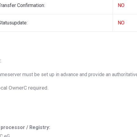
Transfer Confirmation:
NO
Statusupdate:
NO
:
meserver must be set up in advance and provide an authoritativ
cal OwnerC required.
 processor / Registry:
C eG