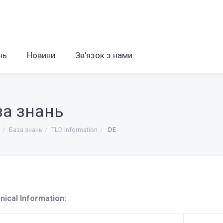
нь
Новини
Зв'язок з нами
за знань
База знань
TLD Information
.DE
nical Information: