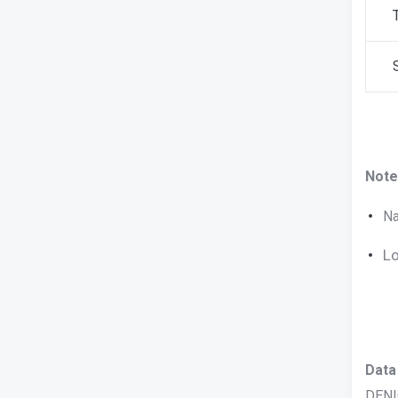
Note
Na
Lo
Data
DENI