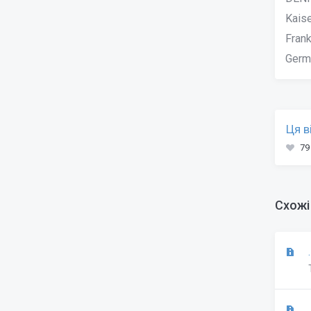
Kais
Fran
Germ
Ця в
79
Схожі