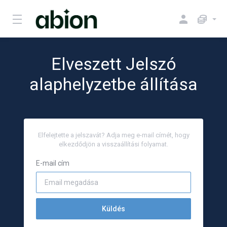
Elveszett Jelszó
alaphelyzetbe állítása
Elfelejtette a jelszavát? Adja meg e-mail címét, hogy
elkezdődjön a visszaállítási folyamat.
E-mail cím
Küldés