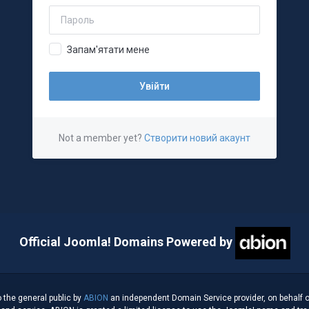
Запам'ятати мене
Not a member yet?
Створити новий акаунт
Official Joomla! Domains Powered by
 the general public by
ABION
an independent Domain Service provider, on behalf o