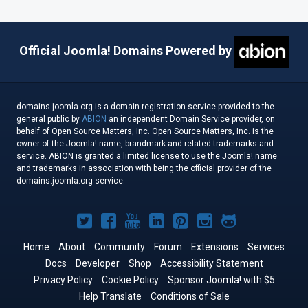
Official Joomla! Domains Powered by
domains.joomla.org is a domain registration service provided to the
general public by
ABION
an independent Domain Service provider, on
behalf of Open Source Matters, Inc. Open Source Matters, Inc. is the
owner of the Joomla! name, brandmark and related trademarks and
service. ABION is granted a limited license to use the Joomla! name
and trademarks in association with being the official provider of the
domains.joomla.org service.
Joomla!
Joomla!
Joomla!
Joomla!
Joomla!
Joomla!
Joomla!
on
on
on
on
on
on
on
Home
About
Community
Forum
Extensions
Services
Docs
Developer
Twitter
Facebook
Shop
YouTube
LinkedIn
Accessibility Statement
Pinterest
Instagram
GitHub
Privacy Policy
Cookie Policy
Sponsor Joomla! with $5
Help Translate
Conditions of Sale