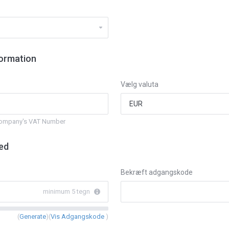
formation
Vælg valuta
 company's VAT Number
ed
Bekræft adgangskode
minimum 5 tegn
(
Generate
)(
Vis Adgangskode
)