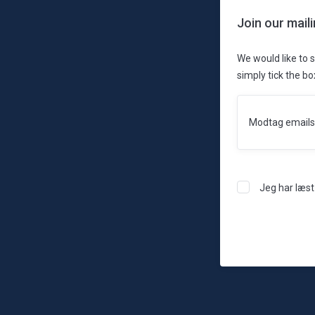
Rating:
Join our maili
0%
We would like to s
simply tick the b
Modtag emails
Jeg har læs