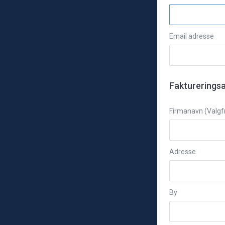
Email adresse
Fakturerings
Firmanavn (Valgfr
Adresse
By