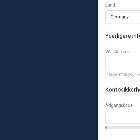
Land
Yderligere in
VAT Number
Please enter your
Kontosikkerh
Adgangskode
New
Password