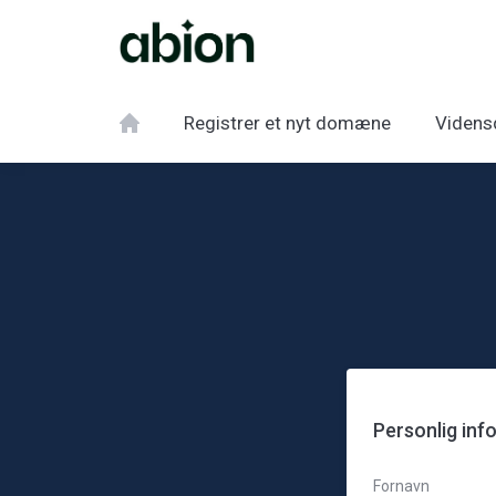
Registrer et nyt domæne
Videns
Personlig inf
Fornavn