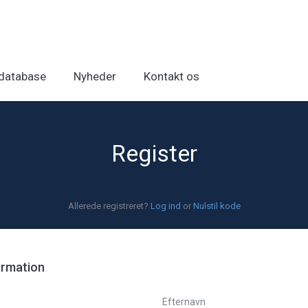
database
Nyheder
Kontakt os
Register
Allerede registreret?
Log ind
or
Nulstil kode
ormation
Efternavn