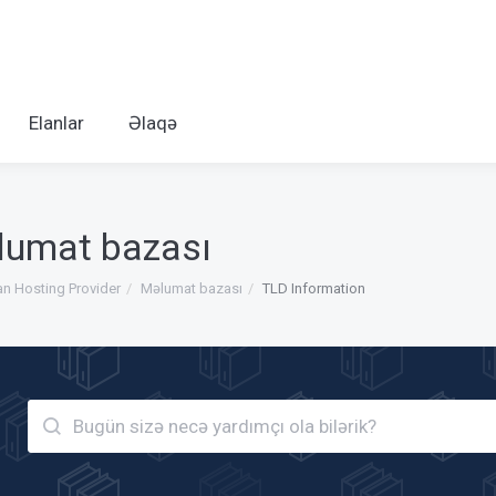
Elanlar
Əlaqə
lumat bazası
an Hosting Provider
Məlumat bazası
TLD Information