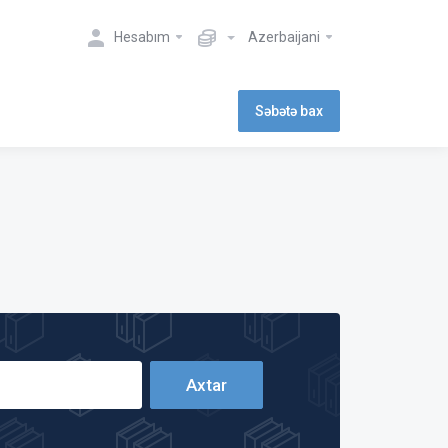
Hesabım
Azerbaijani
Səbətə bax